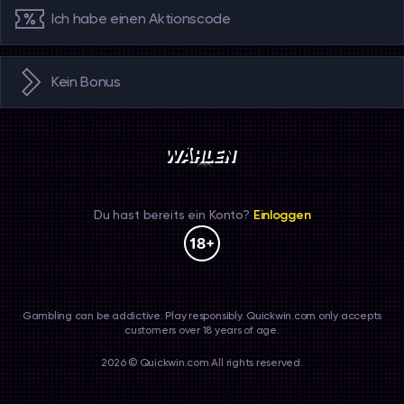
Ich habe einen Aktionscode
Kein Bonus
WÄHLEN
Du hast bereits ein Konto?
Einloggen
Gambling can be addictive. Play responsibly. Quickwin.com only accepts
customers over 18 years of age.
2026 © Quickwin.com All rights reserved.