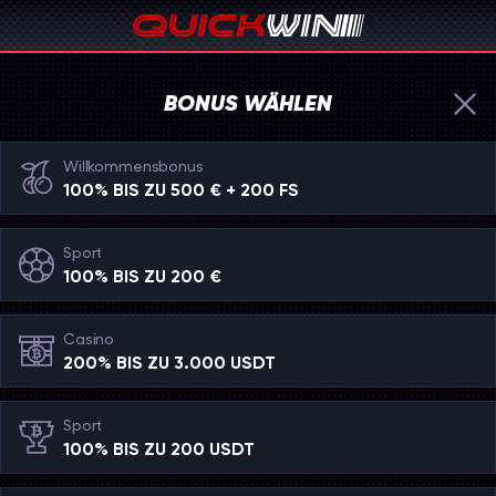
BONUS WÄHLEN
Willkommensbonus
100% BIS ZU 500 € + 200 FS
Sport
100% BIS ZU 200 €
Casino
200% BIS ZU 3.000 USDT
Sport
100% BIS ZU 200 USDT