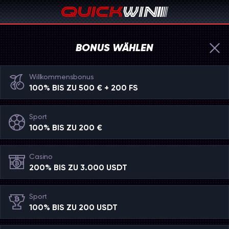
BONUS WÄHLEN
Willkommensbonus
100% BIS ZU 500 € + 200 FS
Sport
100% BIS ZU 200 €
Casino
200% BIS ZU 3.000 USDT
Sport
100% BIS ZU 200 USDT