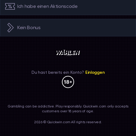
Ich habe einen Aktionscode
Kein Bonus
WÄHLEN
Du hast bereits ein Konto?
Einloggen
Gambling can be addictive. Play responsibly. Quickwin.com only accepts
customers over 18 years of age.
2026 © Quickwin.com All rights reserved.