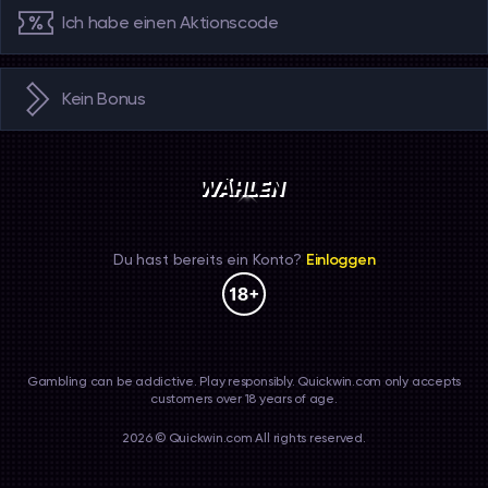
Ich habe einen Aktionscode
Kein Bonus
WÄHLEN
Du hast bereits ein Konto?
Einloggen
Gambling can be addictive. Play responsibly. Quickwin.com only accepts
customers over 18 years of age.
2026 © Quickwin.com All rights reserved.