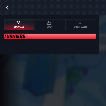
TURNIERE
SHOP
MISSIONEN
TURNIERE