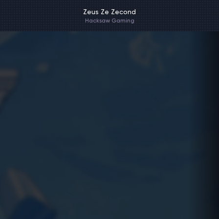
Zeus Ze Zecond
Hacksaw Gaming