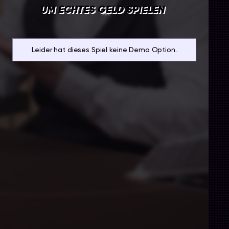
UM ECHTES GELD SPIELEN
Leider hat dieses Spiel keine Demo Option.