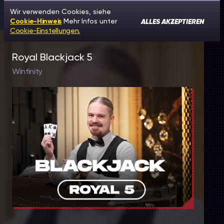
Wir verwenden Cookies, siehe
ALLES AKZEPTIEREN
Cookie-Hinweis
Mehr Infos unter
Cookie-Einstellungen.
Royal Blackjack 5
Winfinity