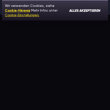
Wir verwenden Cookies, siehe
ALLES AKZEPTIEREN
Cookie-Hinweis
Mehr Infos unter
Cookie-Einstellungen.