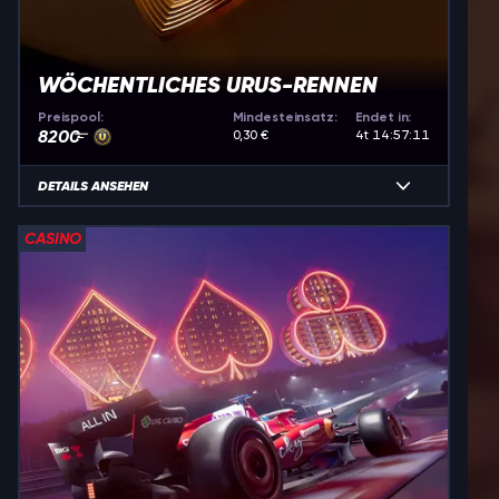
WÖCHENTLICHES URUS-RENNEN
Preispool:
Mindesteinsatz:
Endet in:
8200
0,30 €
4t 14:57:11
DETAILS ANSEHEN
CASINO