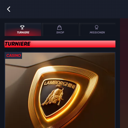
TURNIERE
SHOP
MISSIONEN
TURNIERE
CASINO