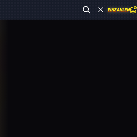
EINZAHLEN