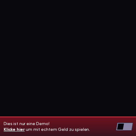
Dies ist nur eine Demo!
Klicke hier
um mit echtem Geld zu spielen.