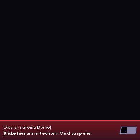
Dies ist nur eine Demo!
Klicke hier
um mit echtem Geld zu spielen.