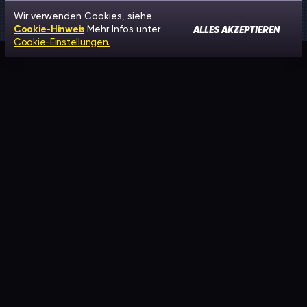
Wir verwenden Cookies, siehe
ALLES AKZEPTIEREN
Cookie-Hinweis
Mehr Infos unter
Cookie-Einstellungen.