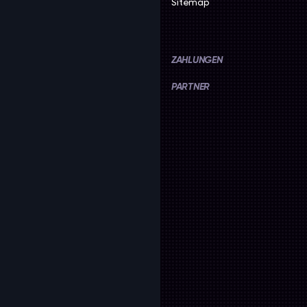
Sitemap
ZAHLUNGEN
PARTNER