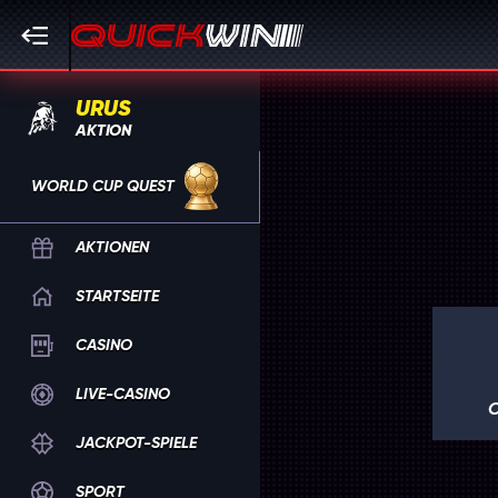
URUS
AKTION
WORLD CUP QUEST
AKTIONEN
STARTSEITE
CASINO
LIVE-CASINO
JACKPOT-SPIELE
SPORT