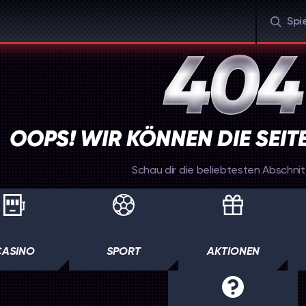
Spi
OOPS! WIR KÖNNEN DIE SEIT
Schau dir die beliebtesten Abschnit
CASINO
SPORT
AKTIONEN