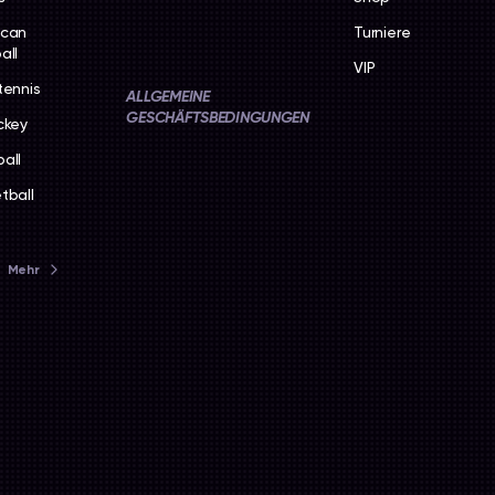
ican
Turniere
all
VIP
tennis
ALLGEMEINE
GESCHÄFTSBEDINGUNGEN
ckey
all
tball
Mehr