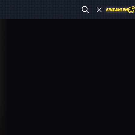
EINZAHLEN