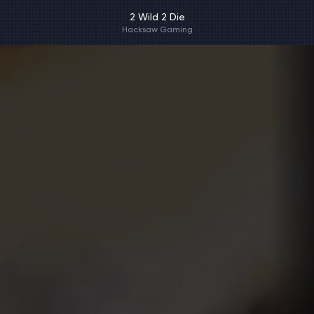
2 Wild 2 Die
Hacksaw Gaming