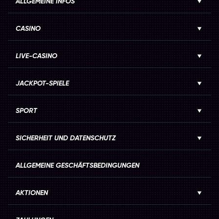
ALLGEMEINE INFOS
Tischspiele und die aufregendsten Live Casino Titel zu genießen. Wenn
du dir fünf Minuten Zeit nimmst, um unseren Online Casino Katalog zu
durchstöbern, wirst du sicher beeindruckt sein.
CASINO
Beginne mit unserem Angebot an Slots. Erlebe einzigartige
Spielmechanismen und die visuell beeindruckendsten Themen. Egal, ob
du dich für Penny Slots, klassische Slots, beliebte ägyptische Slots oder
LIVE-CASINO
die fortschrittlichsten 3D-Slots interessierst, wir haben alles für dich.
Genieße Mechanismen wie kaskadierende Walzen, expandierende
Symbole, Multiplikatoren, starke Joker und vieles mehr.
JACKPOT-SPIELE
Unser Live Casino bietet dir das realistischste Erlebnis, das du online
finden kannst. Hier findest du alle Klassiker wie Blackjack, Roulette und
Baccarat, aber auch noch viel mehr. Genieße Variationen der Klassiker
SPORT
mit zusätzlichen Regeln und neuen Wettmöglichkeiten wie XXXtreme
Lightning Roulette.
Unser Online Live Casino ist auch perfekt lokalisiert. Du kannst viele
SICHERHEIT UND DATENSCHUTZ
unserer Spiele in deiner Sprache spielen - genieße japanisches und
Hindi Roulette oder deutsches und italienisches Blackjack. Suchst du
nach etwas Einzigartigem? Erlebe mit den Live Casino Spielshows das
ALLGEMEINE GESCHÄFTSBEDINGUNGEN
Neueste in der Online Casino Technologie!
Du wirst nirgendwo sonst ein intensiveres Erlebnis bei Tischspielen finden.
Spiele die besten RNG-Tischspiele und erlebe RNG-Tischspiele mit Live-
AKTIONEN
Dealern - die Real Dealer-Franchise bietet einnehmende
vorprogrammierte Moderatoren, zu denen sogar der britische
Schauspieler Vinnie Jones gehört.