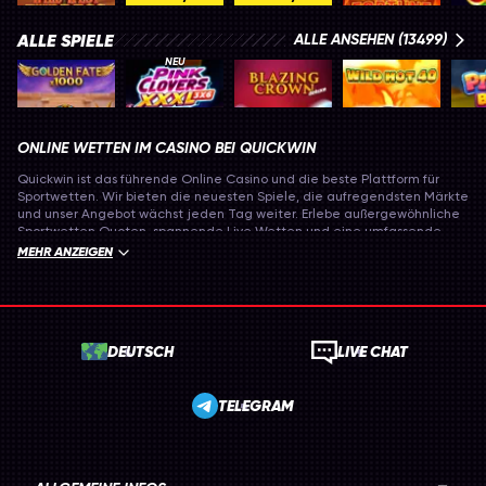
ALLE SPIELE
ALLE ANSEHEN (13499)
NEU
Golden Fate 1000
Pink Clovers XXXL: Hold and Win
Blazing Crown Deluxe
Wild Hot 40
Pinat
ONLINE WETTEN IM CASINO BEI QUICKWIN
Quickwin ist das führende Online Casino und die beste Plattform für
Sportwetten. Wir bieten die neuesten Spiele, die aufregendsten Märkte
und unser Angebot wächst jeden Tag weiter. Erlebe außergewöhnliche
Sportwetten Quoten, spannende Live Wetten und eine umfassende
Abdeckung der weltweiten Sportarten.
MEHR ANZEIGEN
Komm zu uns ins Online Casino und spiele Spiele, die von
branchenführenden Softwareentwicklern bereitgestellt werden. Unser
Live Casino ist lokalisiert und bietet neben den üblichen Klassikern auch
einzigartige Spielshows. Verliere dich in unserem nahezu endlosen
Angebot an Slots oder nimm es in spannenden Casino Turnieren mit der
DEUTSCH
LIVE CHAT
Welt auf.
Bei Quickwin bist du Teil des besten Online Casinos und Sportwetten
TELEGRAM
Erlebnisses!
TOP ONLINE CASINO SPIELE
Quickwin ist der beste Ort der Welt, um fortschrittliche Slots, spannende