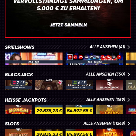
VERVOLLSTÄNDIGE SAMMLUNGEN, UM
5.000 € ZU ERHALTEN!
JETZT SAMMELN
SPIELSHOWS
ALLE ANSEHEN (41)
9
25
25
24
26
20
34
14
31
7
Mega Fire Blaze Roulette Live
Mega Roulette
Mone
€
0,2
- 500
€
0,1
- 20.000
35
10
10
3
26
13
8
27
3
7
BLACKJACK
ALLE ANSEHEN (350)
NEU
NEU
7 / 7
6 / 7
Blackjack 77 - Ruby
Gold Saloon Blackjack
Deutsches Blackjack
Luxe Blackjack 2
VIP B
€
50
- 5.000
€
100
- 2.000
HEISSE JACKPOTS
ALLE ANSEHEN (359)
NEU
NEU
NEU
29.835,23 €
84.892,58 €
Bonsai Gold Hold & Win
777 Hot Reels: Supercharged
Amaterasu's Treasures x1000
36 Coins Grand Gold Edition
SLOTS
ALLE ANSEHEN (11248)
NEU
NEU
29.835,23 €
84.892,58 €
Wild West Express
Super Grand Link Express: Hold & Win
Shining Crown
Hot Fortune Hold and Win
Oink 