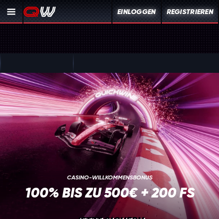
EINLOGGEN
REGISTRIEREN
CASINO
LIVE-CASINO
SPORT
CASINO-WILLKOMMENSBONUS
100%
BIS ZU
500€
+ 200 FS