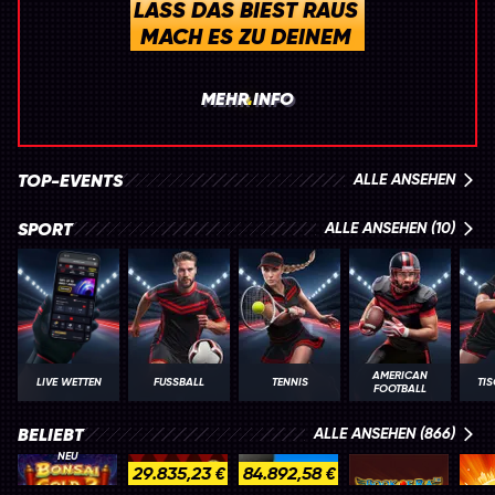
LASS DAS BIEST RAUS
MACH ES ZU DEINEM
MEHR INFO
TOP-EVENTS
ALLE ANSEHEN
SPORT
ALLE ANSEHEN (10)
AMERICAN
LIVE WETTEN
FUSSBALL
TENNIS
TI
FOOTBALL
BELIEBT
ALLE ANSEHEN (866)
NEU
29.835,23 €
84.892,58 €
Bonsai Gold 2: Age of Prosperity
Break the Piggy Bank
100 Golden Coins: Reel Fishing
Book of Ra Deluxe
Hot S