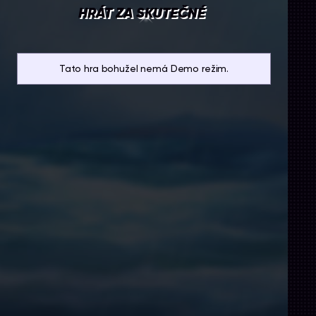
HRÁT ZA SKUTEČNÉ
Tato hra bohužel nemá Demo režim.