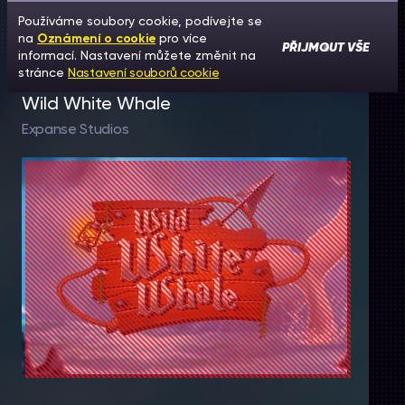
Používáme soubory cookie, podívejte se
na
Oznámení o cookie
pro více
PŘIJMOUT VŠE
informací. Nastavení můžete změnit na
stránce
Nastavení souborů cookie
Wild White Whale
Expanse Studios