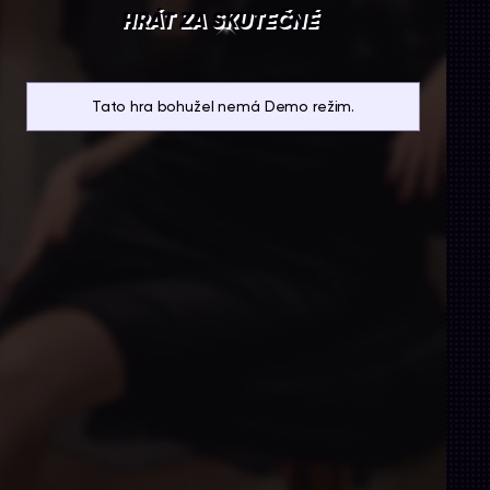
HRÁT ZA SKUTEČNÉ
Tato hra bohužel nemá Demo režim.