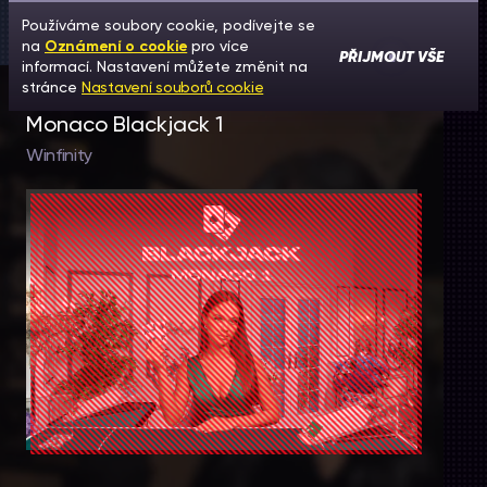
Používáme soubory cookie, podívejte se
na
Oznámení o cookie
pro více
PŘIJMOUT VŠE
informací. Nastavení můžete změnit na
stránce
Nastavení souborů cookie
Monaco Blackjack 1
Winfinity