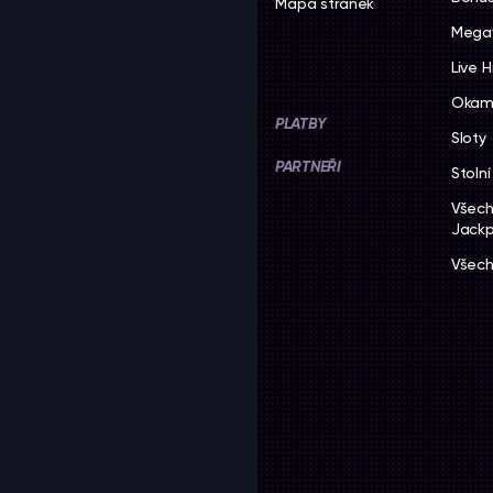
Mapa stránek
Mega
Live H
Okamž
PLATBY
Sloty
PARTNEŘI
Stolní
Všec
Jack
Všech