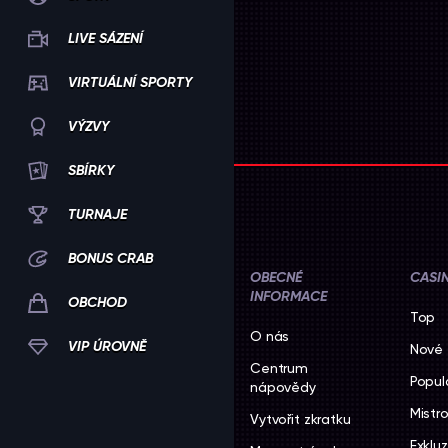
LIVE SÁZENÍ
VIRTUÁLNÍ SPORTY
VÝZVY
SBÍRKY
TURNAJE
BONUS CRAB
OBECNÉ
CASI
INFORMACE
OBCHOD
Top
O nás
VIP ÚROVNĚ
Nové
Centrum
Popul
nápovědy
Mistr
Vytvořit zkratku
Exkluz