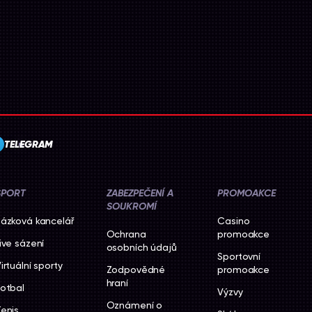
TELEGRAM
SPORT
ZABEZPEČENÍ A
PROMOAKCE
SOUKROMÍ
ázková kancelář
Casino
Ochrana
promoakce
ive sázení
osobních údajů
Sportovní
irtuální sporty
Zodpovědné
promoakce
hraní
otbal
Výzvy
Oznámení o
enis