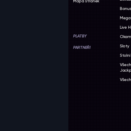
Mapa stránek
Bonus
Mega
Live H
PLATBY
Okamž
Sloty
PARTNEŘI
Stolní
Všec
Jack
Všech