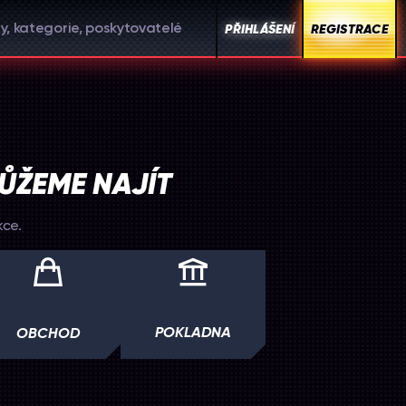
PŘIHLÁŠENÍ
REGISTRACE
y, kategorie, poskytovatelé
ŮŽEME NAJÍT
kce.
POKLADNA
OBCHOD