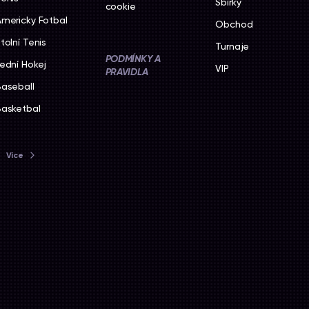
Sbírky
cookie
mericky Fotbal
Obchod
tolní Tenis
Turnaje
PODMÍNKY A
ední Hokej
VIP
PRAVIDLA
aseball
Basketbal
Více