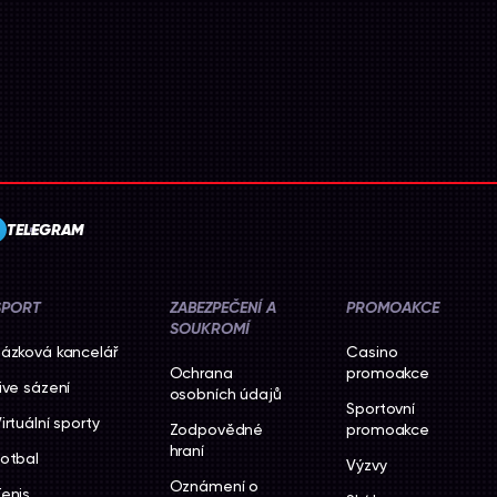
TELEGRAM
SPORT
ZABEZPEČENÍ A
PROMOAKCE
SOUKROMÍ
ázková kancelář
Casino
Ochrana
promoakce
ive sázení
osobních údajů
Sportovní
irtuální sporty
Zodpovědné
promoakce
hraní
otbal
Výzvy
Oznámení o
enis