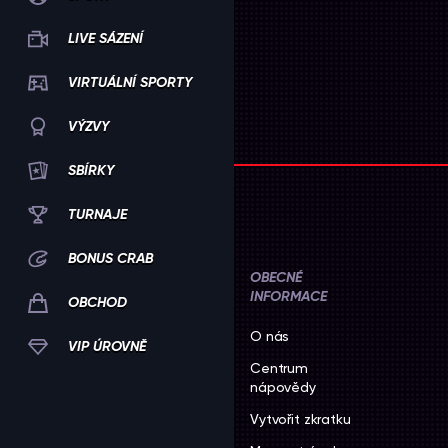
LIVE SÁZENÍ
VIRTUÁLNÍ SPORTY
VÝZVY
SBÍRKY
TURNAJE
BONUS CRAB
OBECNÉ
INFORMACE
OBCHOD
O nás
VIP ÚROVNĚ
Centrum
nápovědy
Vytvořit zkratku