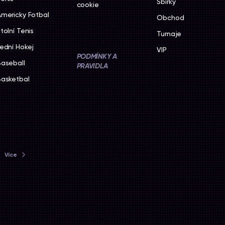
Sbírky
cookie
mericky Fotbal
Obchod
tolní Tenis
Turnaje
ední Hokej
VIP
PODMÍNKY A
aseball
PRAVIDLA
Basketbal
Více