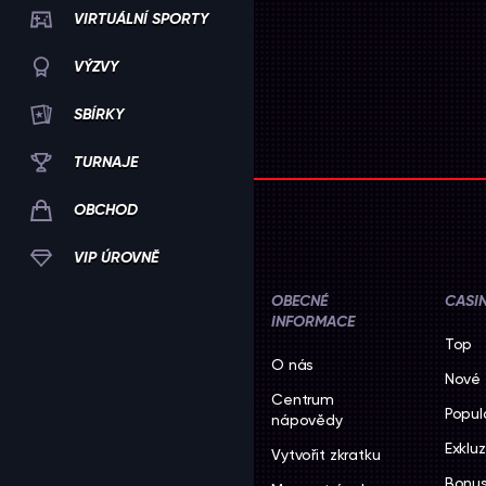
VIRTUÁLNÍ SPORTY
VÝZVY
SBÍRKY
TURNAJE
OBCHOD
VIP ÚROVNĚ
OBECNÉ
CASI
INFORMACE
Top
O nás
Nové
Centrum
Popul
nápovědy
Exkluz
Vytvořit zkratku
Bonus