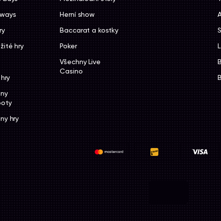
ways
Herní show
A
ry
Baccarat a kostky
S
ité hry
Poker
L
Všechny Live
B
Casino
 hry
hny
poty
ny hry