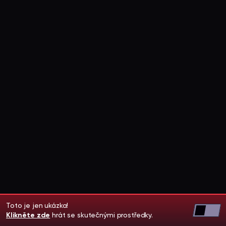
Toto je jen ukázka!
Klikněte zde
hrát se skutečnými prostředky.