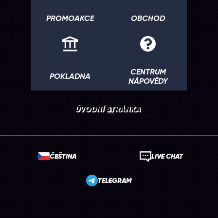
PROMOAKCE
OBCHOD
CENTRUM
POKLADNA
NÁPOVĚDY
ÚVODNÍ STRÁNKA
ČEŠTINA
LIVE CHAT
TELEGRAM