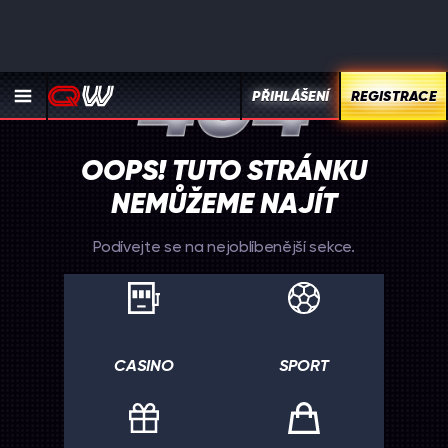
PŘIHLÁŠENÍ
REGISTRACE
OOPS! TUTO STRÁNKU
NEMŮŽEME NAJÍT
Podívejte se na nejoblíbenější sekce.
CASINO
SPORT