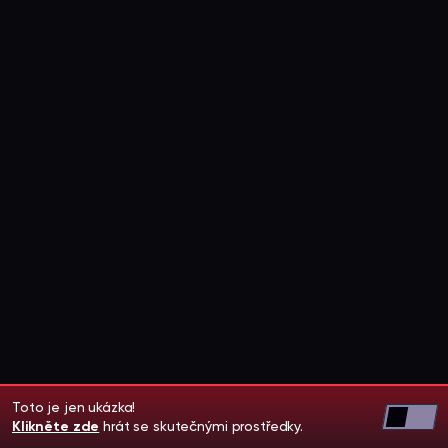
Toto je jen ukázka!
Klikněte zde
hrát se skutečnými prostředky.