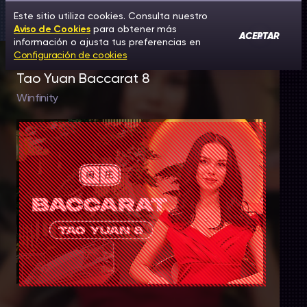
Este sitio utiliza cookies. Consulta nuestro
Aviso de Cookies
para obtener más
ACEPTAR
información o ajusta tus preferencias en
Configuración de cookies
Tao Yuan Baccarat 8
Winfinity