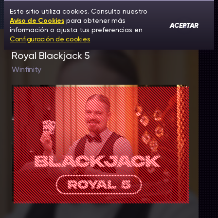
Este sitio utiliza cookies. Consulta nuestro
Aviso de Cookies
para obtener más
ACEPTAR
información o ajusta tus preferencias en
Configuración de cookies
Royal Blackjack 5
Winfinity