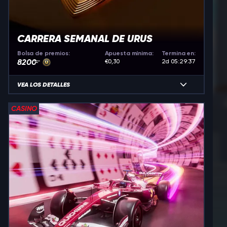
CARRERA SEMANAL DE URUS
Bolsa de premios:
Apuesta mínima:
Termina en:
8200
€0,30
2d 05:29:37
VEA LOS DETALLES
CASINO