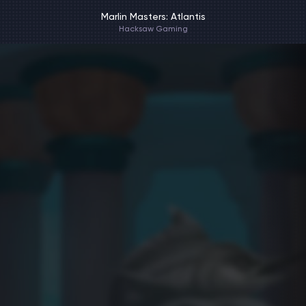
Marlin Masters: Atlantis
Hacksaw Gaming