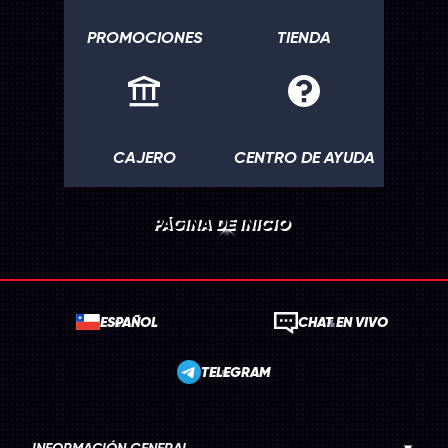
PROMOCIONES
TIENDA
CAJERO
CENTRO DE AYUDA
PÁGINA DE INICIO
ESPAÑOL
CHAT EN VIVO
TELEGRAM