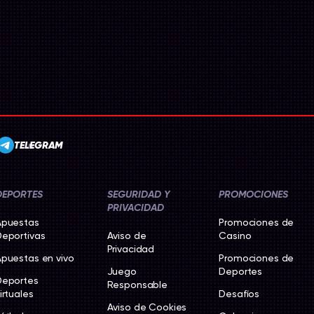
TELEGRAM
DEPORTES
SEGURIDAD Y
PROMOCIONES
PRIVACIDAD
Apuestas
Promociones de
eportivas
Aviso de
Casino
Privacidad
puestas en vivo
Promociones de
Juego
Deportes
Deportes
Responsable
irtuales
Desafíos
Aviso de Cookies