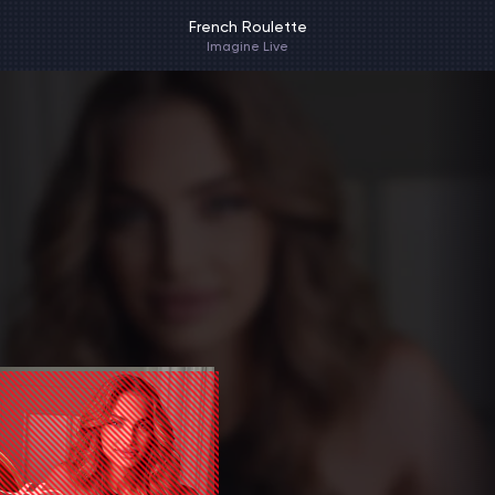
French Roulette
Imagine Live