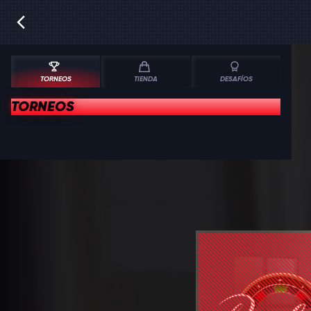
TORNEOS
TIENDA
DESAFÍOS
TORNEOS