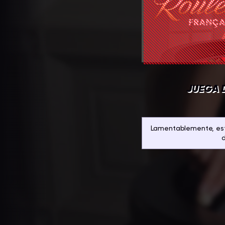
JUEGA 
Lamentablemente, est