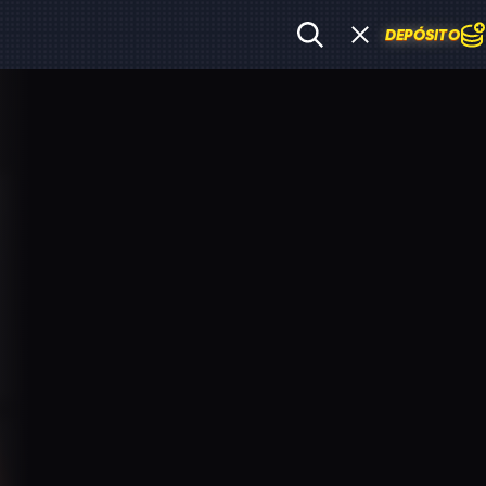
DEPÓSITO