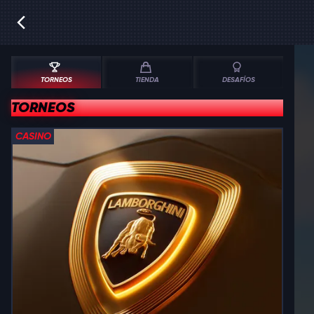
TORNEOS
TIENDA
DESAFÍOS
TORNEOS
CASINO