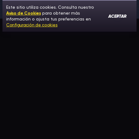
Este sitio utiliza cookies. Consulta nuestro
Aviso de Cookies
para obtener más
ACEPTAR
información o ajusta tus preferencias en
Configuración de cookies