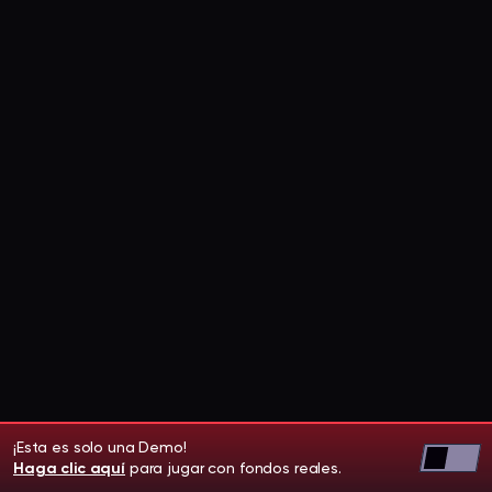
¡Esta es solo una Demo!
Haga clic aquí
para jugar con fondos reales.