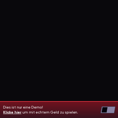
Dies ist nur eine Demo!
Klicke hier
um mit echtem Geld zu spielen.