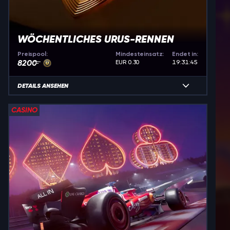
WÖCHENTLICHES URUS-RENNEN
Preispool:
Mindesteinsatz:
Endet in:
8200
EUR 0.30
19:31:45
DETAILS ANSEHEN
CASINO