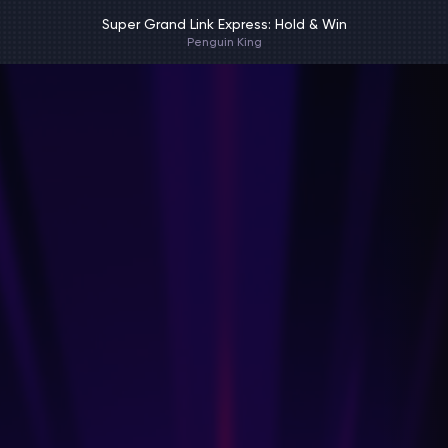
Super Grand Link Express: Hold & Win
Penguin King