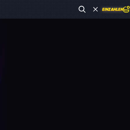
EINZAHLEN