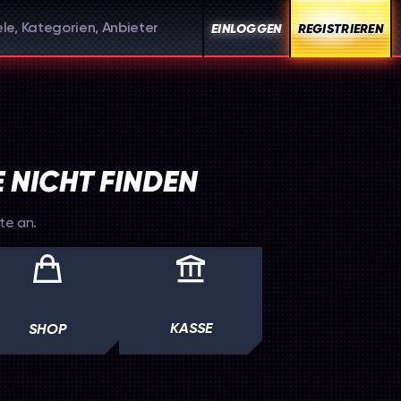
EINLOGGEN
REGISTRIEREN
ele, Kategorien, Anbieter
E NICHT FINDEN
te an.
KASSE
SHOP