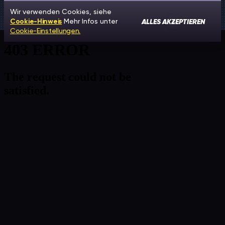
Wir verwenden Cookies, siehe
ALLES AKZEPTIEREN
Cookie-Hinweis
Mehr Infos unter
Cookie-Einstellungen.