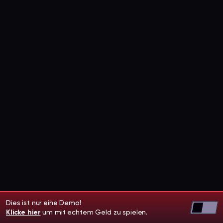
Dies ist nur eine Demo!
Klicke hier
um mit echtem Geld zu spielen.