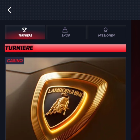
TURNIERE
SHOP
MISSIONEN
TURNIERE
CASINO