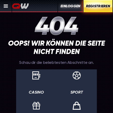
EINLOGGEN
REGISTRIEREN
OOPS! WIR KÖNNEN DIE SEITE
NICHT FINDEN
Schau dir die beliebtesten Abschnitte an.
CASINO
SPORT