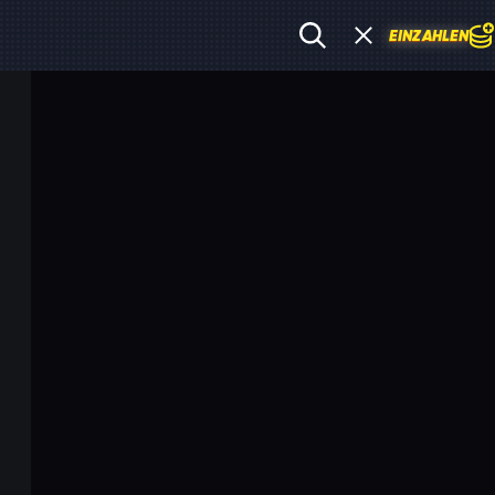
EINZAHLEN