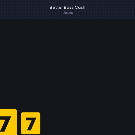
Better Bass Cash
Jacks