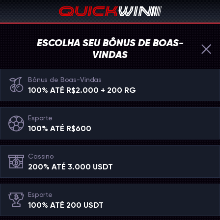
ESCOLHA SEU BÔNUS DE BOAS-
VINDAS
Bônus de Boas-Vindas
100% ATÉ R$2.000 + 200 RG
Esporte
100% ATÉ R$600
Cassino
200% ATÉ 3.000 USDT
Esporte
100% ATÉ 200 USDT