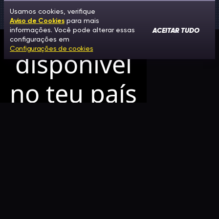
Usamos cookies, verifique
Aviso de Cookies
para mais
ACEITAR TUDO
informações. Você pode alterar essas
configurações em
Configurações de cookies