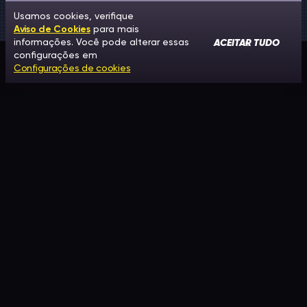
Usamos cookies, verifique
Aviso de Cookies
para mais
ACEITAR TUDO
informações. Você pode alterar essas
configurações em
Configurações de cookies