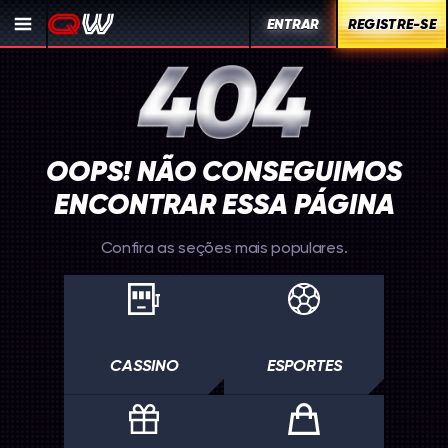
ENTRAR
REGISTRE-SE
OOPS! NÃO CONSEGUIMOS
ENCONTRAR ESSA PÁGINA
Confira as seções mais populares.
CASSINO
ESPORTES