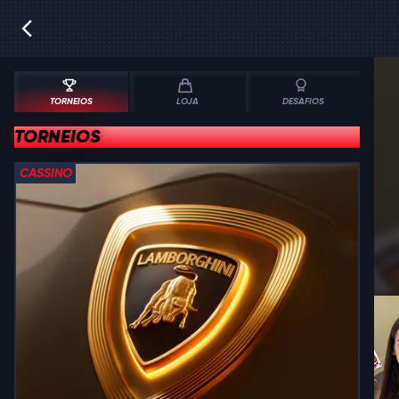
TORNEIOS
LOJA
DESAFIOS
TORNEIOS
CASSINO