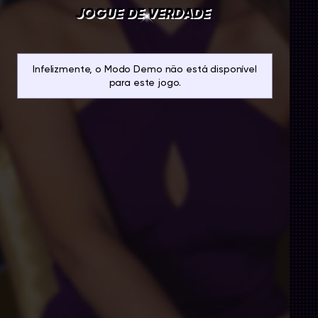
JOGUE DE VERDADE
Infelizmente, o Modo Demo não está disponível
para este jogo.