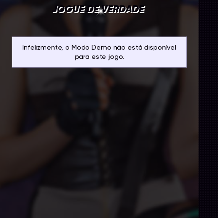
JOGUE DE VERDADE
Infelizmente, o Modo Demo não está disponível
para este jogo.