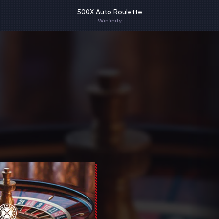
500X Auto Roulette
Winfinity