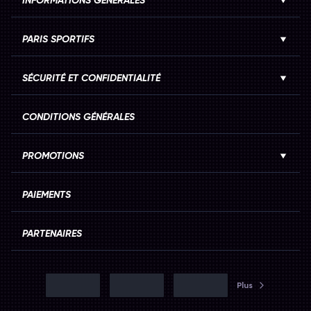
INFORMATIONS GÉNÉRALES
PARIS SPORTIFS
SÉCURITÉ ET CONFIDENTIALITÉ
CONDITIONS GÉNÉRALES
PROMOTIONS
PAIEMENTS
PARTENAIRES
Plus